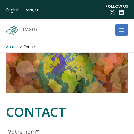
Aller
FOLLOW US
au
English
FRANÇAIS
contenu
CASID
Accueil
Contact
CONTACT
Votre nom*