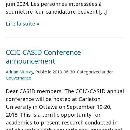
juin 2024. Les personnes intéressées à
soumettre leur candidature peuvent […]
APPEL
Lire la suite »
À
CANDIDATURES
COMITÉ
CCIC-CASID Conference
EXÉCUTIF
announcement
DE
L’ACÉDI
Adrian Murray
,
Publié le
2018-06-30
,
Categorized under
ÉLECTIONS
Gouvernance
2024
Dear CASID members, The CCIC-CASID annual
conference will be hosted at Carleton
University in Ottawa on September 19-20,
2018. This is a terrific opportunity for
academics to present research conducted in