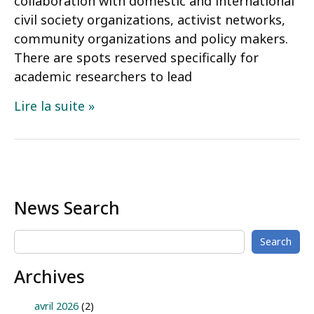
collaboration with domestic and international
civil society organizations, activist networks,
community organizations and policy makers.
There are spots reserved specifically for
academic researchers to lead
CCIC-
Lire la suite »
CASID
Conference
announcement
News Search
Search
Archives
avril 2026
(2)