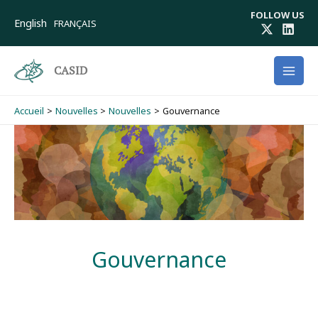
Aller
FOLLOW US
au
English
FRANÇAIS
contenu
CASID
Accueil
Nouvelles
Nouvelles
Gouvernance
Gouvernance